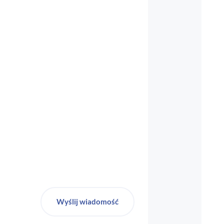
biuro-audyt-bhp@wp.pl
Wyślij wiadomość