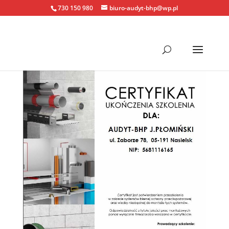
730 150 980
biuro-audyt-bhp@wp.pl