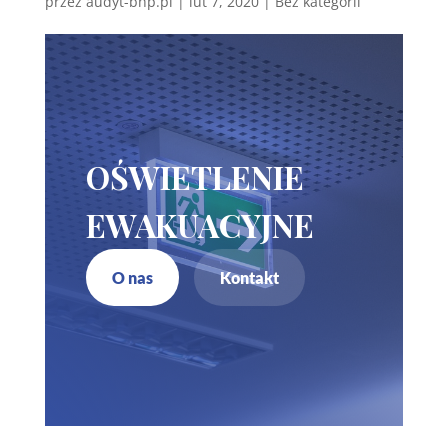
przez
audyt-bhp.pl
|
lut 7, 2020
| Bez kategorii
OŚWIETLENIE
EWAKUACYJNE
O nas
Kontakt