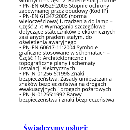
wtórnych – Część 2: Baterie stacjonarne
• PN-EN 60529:2003 Stopnie ochrony
zapewnianej przez obudowy (Kod IP)
• PN-EN 61347:2005 (norma
wieloczęściowa) Urządzenia do lamp –
Część 2-7: Wymagania szczegółowe
dotyczące stateczników elektronicznych
zasilanych prądem stałym, do
oświetlenia awaryjnego
• PN-EN 60617-11:2004 Symbole
graficzne stosowane w schematach –
Część 11: Architektoniczne i
topograficzne plany i schematy
instalacji elektrycznych
• PN-N-01256-5:1998 Znaki
bezpieczeństwa. Zasady umieszczania
znaków bezpieczeństwa na drogach
ewakuacyjnych i drogach pożarowych
• PN-N-01255:1992 Barwy
bezpieczeństwa i znaki bezpieczeństwa
Świadczymy usługi: