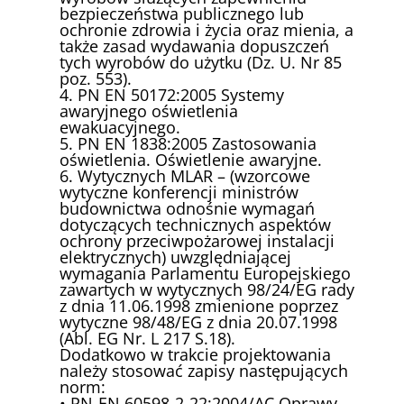
bezpieczeństwa publicznego lub
ochronie zdrowia i życia oraz mienia, a
także zasad wydawania dopuszczeń
tych wyrobów do użytku (Dz. U. Nr 85
poz. 553).
4. PN EN 50172:2005 Systemy
awaryjnego oświetlenia
ewakuacyjnego.
5. PN EN 1838:2005 Zastosowania
oświetlenia. Oświetlenie awaryjne.
6. Wytycznych MLAR – (wzorcowe
wytyczne konferencji ministrów
budownictwa odnośnie wymagań
dotyczących technicznych aspektów
ochrony przeciwpożarowej instalacji
elektrycznych) uwzględniającej
wymagania Parlamentu Europejskiego
zawartych w wytycznych 98/24/EG rady
z dnia 11.06.1998 zmienione poprzez
wytyczne 98/48/EG z dnia 20.07.1998
(Abl. EG Nr. L 217 S.18).
Dodatkowo w trakcie projektowania
należy stosować zapisy następujących
norm:
• PN-EN 60598-2-22:2004/AC Oprawy