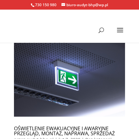
730 150 980
biuro-audyt-bhp@wp.pl
OŚWIETLENIE EWAKUACYJNE I AWARYJNE
PRZEGLĄD, MONTAŻ, NAPRAWA, SPRZEDAŻ