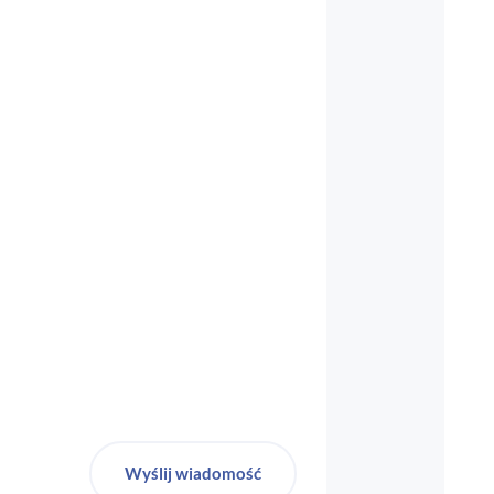
biuro-audyt-bhp@wp.pl
Wyślij wiadomość