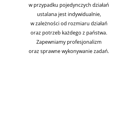
w przypadku pojedynczych działań
ustalana jest indywidualnie,
w zależności od rozmiaru działań
oraz potrzeb każdego z państwa.
Zapewniamy profesjonalizm
oraz sprawne wykonywanie zadań.

Instalacja Przejść i przepustów
pożarowych
Zgodnie z obowiązującymi
przepisami prawa budowlanego,
budynki muszą być...