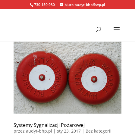
730 150 980
biuro-audyt-bhp@wp.pl
Systemy Sygnalizacji Pożarowej
przez
audyt-bhp.pl
|
sty 23, 2017
| Bez kategorii