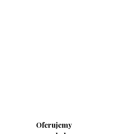
730 150 980
biuro-audyt-bhp@wp.pl
Zapraszamy do biura
Biuro Obsługi Firm AUDYT-BHP
NIP: 5681116165
05-190 Nasielsk
ul.Kościuszki 39
Oferujemy