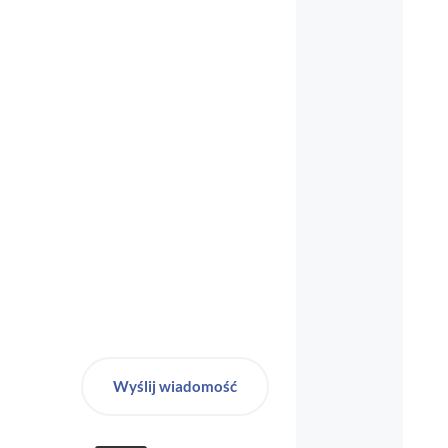
biuro-audyt-bhp@wp.pl
Wyślij wiadomość