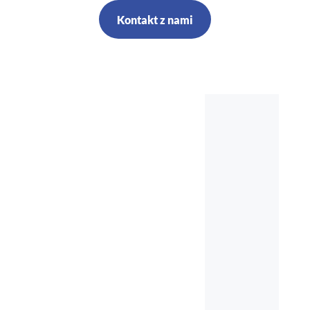
Kontakt z nami
Szkolenia,
kursy, audyt,
doradztwo,
nadzór