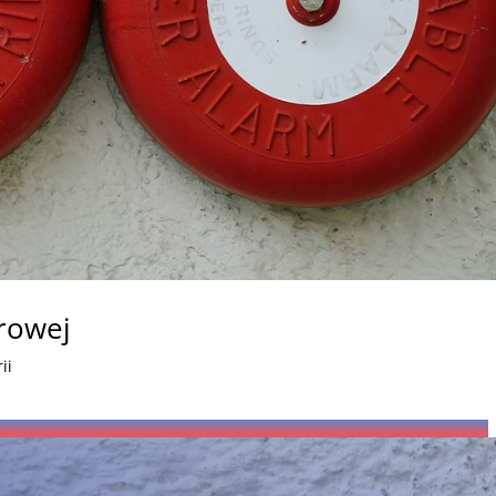
arowej
ii