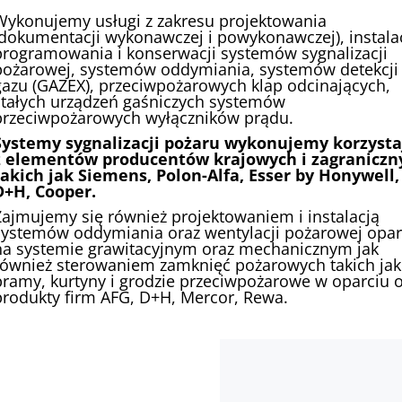
Wykonujemy usługi z zakresu projektowania
(dokumentacji wykonawczej i powykonawczej), instalac
programowania i konserwacji systemów sygnalizacji
pożarowej, systemów oddymiania, systemów detekcji
gazu (GAZEX), przeciwpożarowych klap odcinających,
stałych urządzeń gaśniczych systemów
przeciwpożarowych wyłączników prądu.
Systemy sygnalizacji pożaru wykonujemy korzysta
z elementów producentów krajowych i zagraniczn
takich jak Siemens, Polon-Alfa, Esser by Honywell,
D+H, Cooper.
Zajmujemy się również projektowaniem i instalacją
systemów oddymiania oraz wentylacji pożarowej opar
na systemie grawitacyjnym oraz mechanicznym jak
również sterowaniem zamknięć pożarowych takich jak
bramy, kurtyny i grodzie przeciwpożarowe w oparciu 
produkty firm AFG, D+H, Mercor, Rewa.