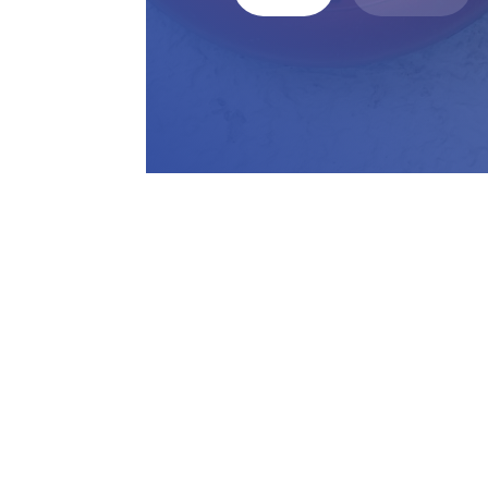
Z
7
b