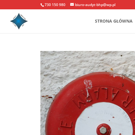
730 150 980
biuro-audyt-bhp@wp.pl
STRONA GŁÓWNA