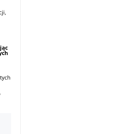
ji,
jąc
ych
tych
o