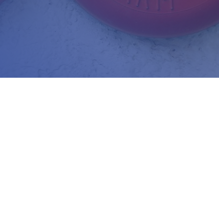
adzwoń do nas
Zapraszamy do biura
30 150 980
Biuro Obsługi Firm
biuro-audyt-
AUDYT-BHP
hp@wp.pl
NIP: 5681116165
05-190 Nasielsk
ul.Kościuszki 39