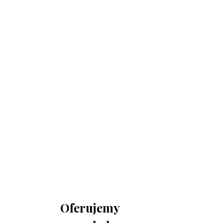
730 150 980
biuro-audyt-bhp@wp.pl
Zapraszamy do biura
Biuro Obsługi Firm AUDYT-BHP
NIP: 5681116165
05-190 Nasielsk
ul.Kościuszki 39
Oferujemy