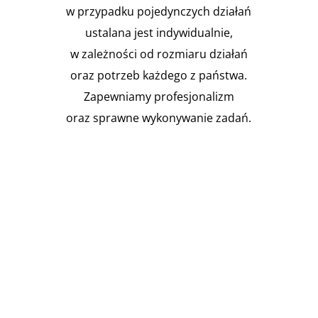
w przypadku pojedynczych działań
ustalana jest indywidualnie,
w zależności od rozmiaru działań
oraz potrzeb każdego z państwa.
Zapewniamy profesjonalizm
oraz sprawne wykonywanie zadań.

Instalacja Przejść i przepustów
pożarowych
Zgodnie z obowiązującymi
przepisami prawa budowlanego,
budynki muszą być...