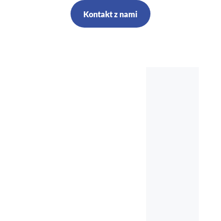
Kontakt z nami
Szkolenia,
kursy, audyt,
doradztwo,
nadzór