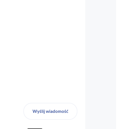
biuro-audyt-bhp@wp.pl
Wyślij wiadomość