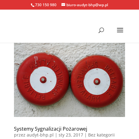
730 150 980
biuro-audyt-bhp@wp.pl
Systemy Sygnalizacji Pożarowej
przez
audyt-bhp.pl
|
sty 23, 2017
| Bez kategorii