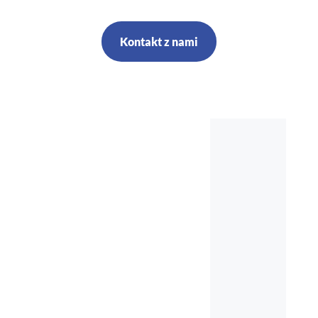
Kontakt z nami
Szkolenia,
kursy, audyt,
doradztwo,