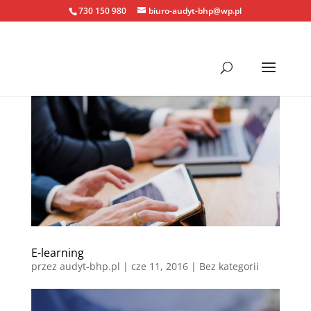
730 150 980
biuro-audyt-bhp@wp.pl
E-learning
przez
audyt-bhp.pl
|
cze 11, 2016
| Bez kategorii