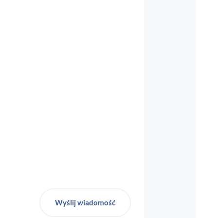
biuro-audyt-bhp@wp.pl
Wyślij wiadomość