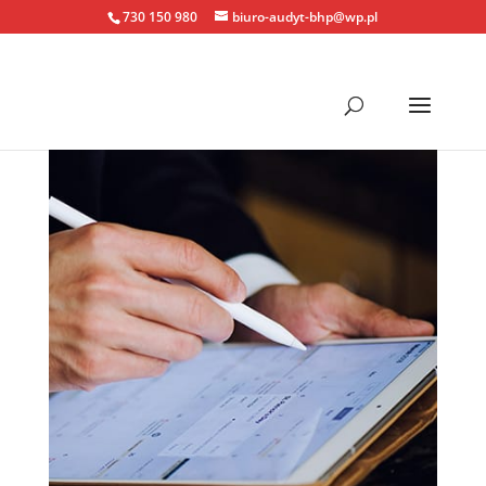
730 150 980
biuro-audyt-bhp@wp.pl