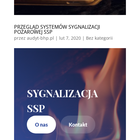
PRZEGLĄD SYSTEMÓW SYGNALIZACJI
POŻAROWEJ SSP
przez
audyt-bhp.pl
|
lut 7, 2020
| Bez kategorii
SYGNALIZACJA
SSP
O nas
Kontakt