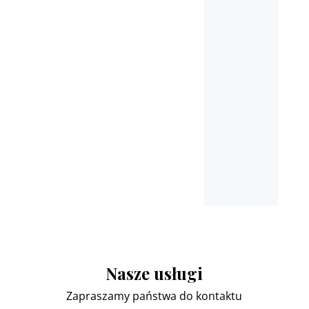
Płońsk, Ciechanów,
Pułtusk, Nasielsk, Marki,
Łomianki
oraz miejscowościach
ościennych
Nasze usługi
Zapraszamy państwa do kontaktu