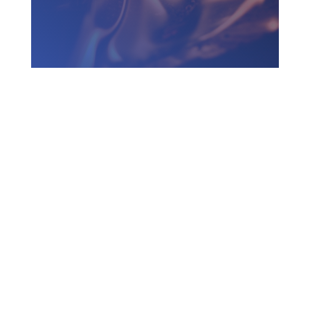
Zadzwoń do nas
730 150 980
biuro-audyt-bhp@wp.pl
Zapraszamy do biura
Biuro Obsługi Firm AUDYT-BHP
NIP: 5681116165
05-190 Nasielsk
ul.Kościuszki 39