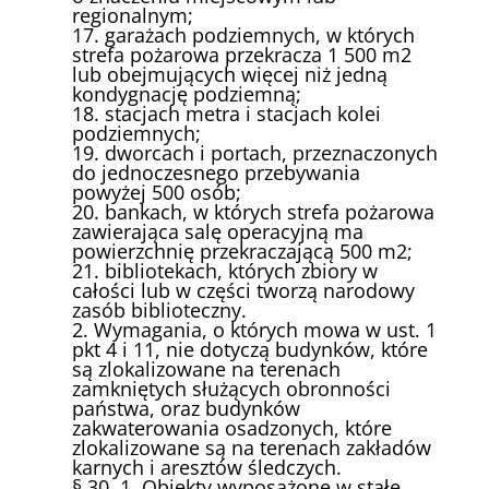
regionalnym;
17. garażach podziemnych, w których
strefa pożarowa przekracza 1 500 m2
lub obejmujących więcej niż jedną
kondygnację podziemną;
18. stacjach metra i stacjach kolei
podziemnych;
19. dworcach i portach, przeznaczonych
do jednoczesnego przebywania
powyżej 500 osób;
20. bankach, w których strefa pożarowa
zawierająca salę operacyjną ma
powierzchnię przekraczającą 500 m2;
21. bibliotekach, których zbiory w
całości lub w części tworzą narodowy
zasób biblioteczny.
2. Wymagania, o których mowa w ust. 1
pkt 4 i 11, nie dotyczą budynków, które
są zlokalizowane na terenach
zamkniętych służących obronności
państwa, oraz budynków
zakwaterowania osadzonych, które
zlokalizowane są na terenach zakładów
karnych i aresztów śledczych.
§ 30. 1. Obiekty wyposażone w stałe