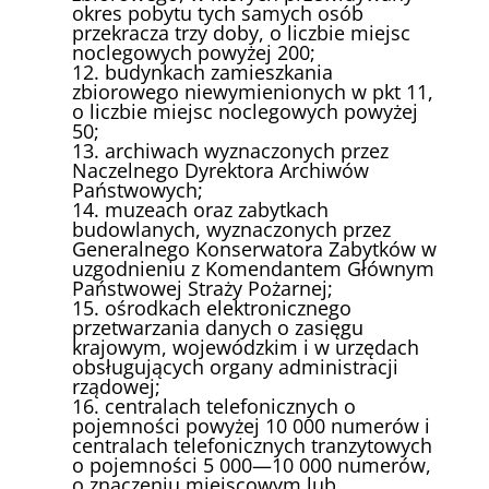
okres pobytu tych samych osób
przekracza trzy doby, o liczbie miejsc
noclegowych powyżej 200;
12. budynkach zamieszkania
zbiorowego niewymienionych w pkt 11,
o liczbie miejsc noclegowych powyżej
50;
13. archiwach wyznaczonych przez
Naczelnego Dyrektora Archiwów
Państwowych;
14. muzeach oraz zabytkach
budowlanych, wyznaczonych przez
Generalnego Konserwatora Zabytków w
uzgodnieniu z Komendantem Głównym
Państwowej Straży Pożarnej;
15. ośrodkach elektronicznego
przetwarzania danych o zasięgu
krajowym, wojewódzkim i w urzędach
obsługujących organy administracji
rządowej;
16. centralach telefonicznych o
pojemności powyżej 10 000 numerów i
centralach telefonicznych tranzytowych
o pojemności 5 000—10 000 numerów,
o znaczeniu miejscowym lub