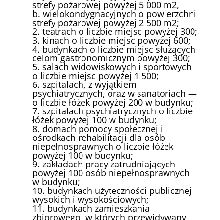
strefy pożarowej powyżej 5 000 m2,
b. wielokondygnacyjnych o powierzchni
strefy pożarowej powyżej 2 500 m2;
2. teatrach o liczbie miejsc powyżej 300;
3. kinach o liczbie miejsc powyżej 600;
4. budynkach o liczbie miejsc służących
celom gastronomicznym powyżej 300;
5. salach widowiskowych i sportowych
o liczbie miejsc powyżej 1 500;
6. szpitalach, z wyjątkiem
psychiatrycznych, oraz w sanatoriach —
o liczbie łóżek powyżej 200 w budynku;
7. szpitalach psychiatrycznych o liczbie
łóżek powyżej 100 w budynku;
8. domach pomocy społecznej i
ośrodkach rehabilitacji dla osób
niepełnosprawnych o liczbie łóżek
powyżej 100 w budynku;
9. zakładach pracy zatrudniających
powyżej 100 osób niepełnosprawnych
w budynku;
10. budynkach użyteczności publicznej
wysokich i wysokościowych;
11. budynkach zamieszkania
zbiorowego, w których przewidywany