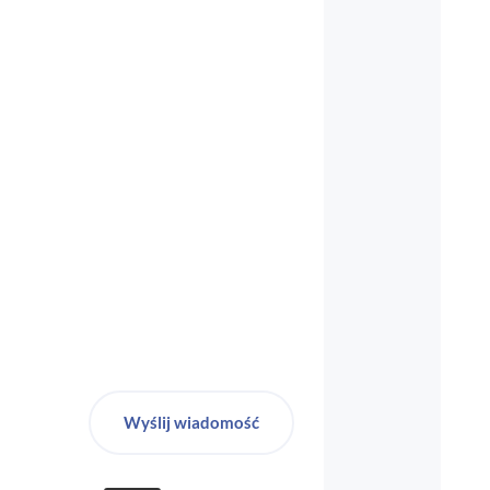
biuro-audyt-bhp@wp.pl
Wyślij wiadomość