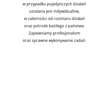
w przypadku pojedynczych działań
ustalana jest indywidualnie,
w zależności od rozmiaru działań
oraz potrzeb każdego z państwa.
Zapewniamy profesjonalizm
oraz sprawne wykonywanie zadań.

Instalacja Przejść i przepustów
pożarowych
Zgodnie z obowiązującymi
przepisami prawa budowlanego,
budynki muszą być...