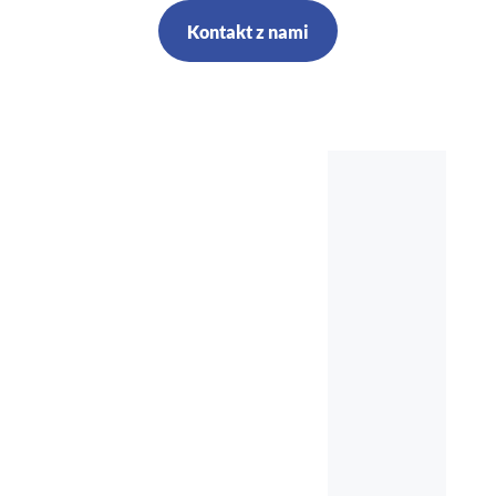
Kontakt z nami
Szkolenia,
kursy, audyt,
doradztwo,
nadzór