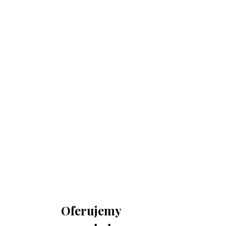
730 150 980
biuro-audyt-bhp@wp.pl
Zapraszamy do biura
Biuro Obsługi Firm AUDYT-BHP
NIP: 5681116165
05-190 Nasielsk
ul.Kościuszki 39
Oferujemy