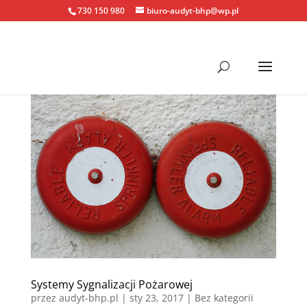
730 150 980
biuro-audyt-bhp@wp.pl
Systemy Sygnalizacji Pożarowej
przez
audyt-bhp.pl
|
sty 23, 2017
| Bez kategorii