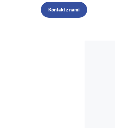
Kontakt z nami
Szkolenia,
kursy, audyt,
doradztwo,
nadzór