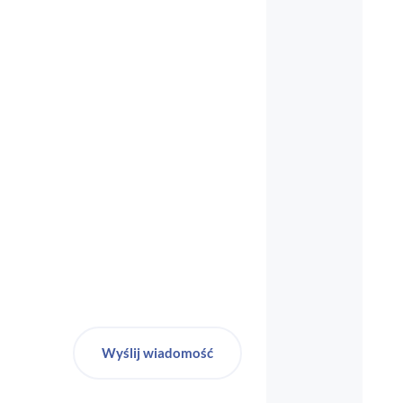
biuro-audyt-bhp@wp.pl
Wyślij wiadomość