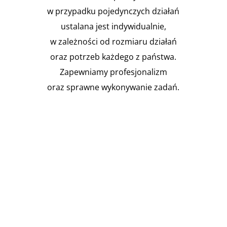
w przypadku pojedynczych działań
ustalana jest indywidualnie,
w zależności od rozmiaru działań
oraz potrzeb każdego z państwa.
Zapewniamy profesjonalizm
oraz sprawne wykonywanie zadań.

Instalacja Przejść i przepustów
pożarowych
Zgodnie z obowiązującymi
przepisami prawa budowlanego,
budynki muszą być...