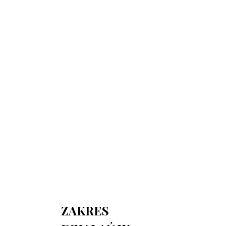
730 150 980
biuro-audyt-bhp@wp.pl
Zapraszamy do biura
Biuro Obsługi Firm AUDYT-BHP
NIP: 5681116165
05-190 Nasielsk
ul.Kościuszki 39
ZAKRES