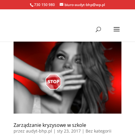
730 150 980
biuro-audyt-bhp@wp.pl
Zarządzanie kryzysowe w szkole
przez
audyt-bhp.pl
|
sty 23, 2017
| Bez kategorii