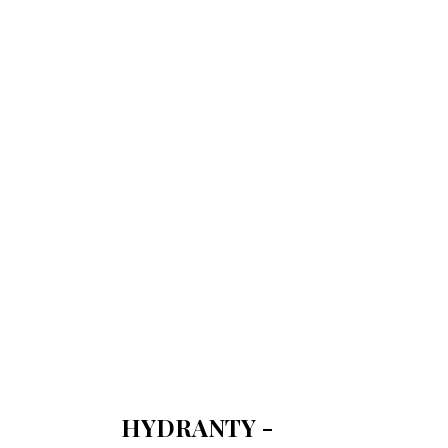
730 150 980
biuro-audyt-bhp@wp.pl
Zapraszamy do biura
Biuro Obsługi Firm AUDYT-BHP
NIP: 5681116165
05-190 Nasielsk
ul.Kościuszki 39
HYDRANTY -