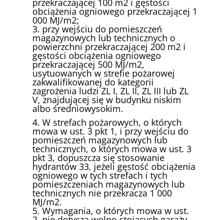
przekraczającej 100 m2 i gęstości
obciążenia ogniowego przekraczającej 1
000 MJ/m2;
3. przy wejściu do pomieszczeń
magazynowych lub technicznych o
powierzchni przekraczającej 200 m2 i
gęstości obciążenia ogniowego
przekraczającej 500 MJ/m2,
usytuowanych w strefie pożarowej
zakwalifikowanej do kategorii
zagrożenia ludzi ZL I, ZL II, ZL III lub ZL
V, znajdującej się w budynku niskim
albo średniowysokim.
4. W strefach pożarowych, o których
mowa w ust. 3 pkt 1, i przy wejściu do
pomieszczeń magazynowych lub
technicznych, o których mowa w ust. 3
pkt 3, dopuszcza się stosowanie
hydrantów 33, jeżeli gęstość obciążenia
ogniowego w tych strefach i tych
pomieszczeniach magazynowych lub
technicznych nie przekracza 1 000
MJ/m2.
5. Wymagania, o których mowa w ust.
2, nie dotyczą wolno stojących garaży