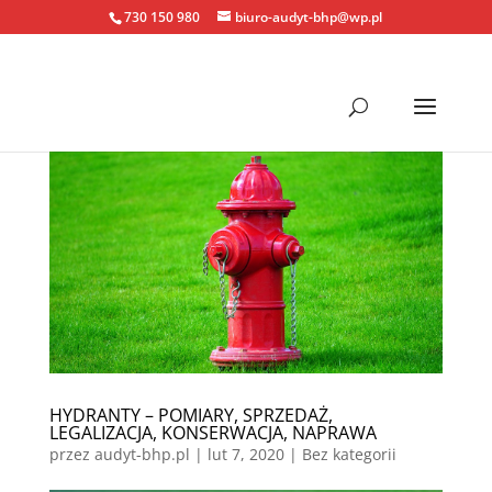
730 150 980
biuro-audyt-bhp@wp.pl
HYDRANTY – POMIARY, SPRZEDAŻ,
LEGALIZACJA, KONSERWACJA, NAPRAWA
przez
audyt-bhp.pl
|
lut 7, 2020
| Bez kategorii