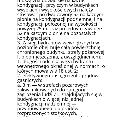
muszą znajdować się na każdej
kondygnacji, przy czym w budynkach
wysokich i wysokościowych należy
stosować po dwa zawory 52 na każdym
pionie na kondygnacji podziemnej i na
kondygnacji położonej na wysokości
powyżej 25 m oraz po jednym zaworze
52 na każdym pionie na pozostałych
kondygnacjach.
3. Zasięg hydrantów wewnętrznych w
poziomie obejmuje całą powierzchnię
chronionego budynku, strefy pożarowej
lub pomieszczenia, z uwzględnieniem:
1. długości odcinka węża hydrantu
wewnętrznego określonej w normach, o
których mowa w § 18 ust. 2;
2. efektywnego zasięgu rzutu prądów
gaśniczych:
a. 3 m — w strefach pożarowych
zakwalifikowanych do kategorii
zagrożenia ludzi ZL, znajdujących się w
budynkach o więcej niż jednej
kondygnacji nadziemnej —
przyjmowanego dla prądów
rozproszonych stożkowych,