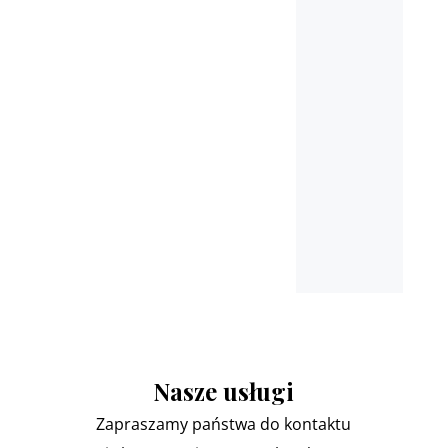
Płońsk, Ciechanów,
Pułtusk, Nasielsk, Marki,
Łomianki
oraz miejscowościach
ościennych
Nasze usługi
Zapraszamy państwa do kontaktu